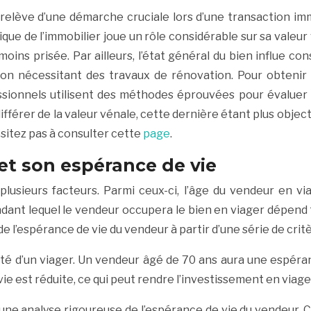
 relève d’une démarche cruciale lors d’une transaction im
ique de l’immobilier joue un rôle considérable sur sa valeur
moins prisée. Par ailleurs, l’état général du bien influe c
son nécessitant des travaux de rénovation. Pour obtenir 
sionnels utilisent des méthodes éprouvées pour évaluer la
ifférer de la valeur vénale, cette dernière étant plus obje
ésitez pas à consulter cette
page
.
et son espérance de vie
 plusieurs facteurs. Parmi ceux-ci, l’âge du vendeur en 
ndant lequel le vendeur occupera le bien en viager dépend 
de l’espérance de vie du vendeur à partir d’une série de crit
ité d’un viager. Un vendeur âgé de 70 ans aura une espéra
vie est réduite, ce qui peut rendre l’investissement en viager
une analyse rigoureuse de l’espérance de vie du vendeur. C