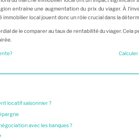
ions du marché immobilier local ont un impact significatif 
ion entraîne une augmentation du prix du viager. À l’inv
 immobilier local jouent donc un rôle crucial dans la détermi
ordial de le comparer au taux de rentabilité du viager. Cela 
irée.
vente?
Calculer
t locatif saisonnier ?
’épargne
 négociation avec les banques ?
?