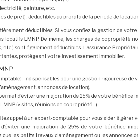
ectricité, peinture, etc.
es de prêt) : déductibles au prorata de la période de locatio
ntièrement déductibles. Si vous confiez la gestion de votr
us locatifs LMNP. De même, les charges de copropriété no
, etc.) sont également déductibles. L’assurance Propriéta
rtantes, protégeant votre investissement immobilier.
 LMNP
omptable) : indispensables pour une gestion rigoureuse de vo
x d’aménagement, annonces de location).
 permet d’éviter une majoration de 25% de votre bénéfice i
e LMNP (visites, réunions de copropriété…).
faites appel à un expert-comptable pour vous aider à gérer v
’éviter une majoration de 25% de votre bénéfice impo
tels que les petits travaux d’aménagement ou les annonces 