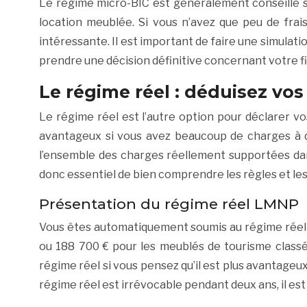
Le régime micro-BIC est généralement conseillé si
location meublée. Si vous n’avez que peu de frai
intéressante. Il est important de faire une simulat
prendre une décision définitive concernant votre f
Le régime réel : déduisez vo
Le régime réel est l’autre option pour déclarer vo
avantageux si vous avez beaucoup de charges à dé
l’ensemble des charges réellement supportées dans 
donc essentiel de bien comprendre les règles et le
Présentation du régime réel LMNP
Vous êtes automatiquement soumis au régime réel si
ou 188 700 € pour les meublés de tourisme classé
régime réel si vous pensez qu’il est plus avantag
régime réel est irrévocable pendant deux ans, il es