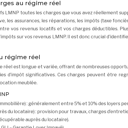
arges au régime réel
ifs LMNP toutes les charges que vous avez réellement suppor
, les assurances, les réparations, les impôts (taxe foncière
ntre vos revenus locatifs et vos charges déductibles. Pl
impôts sur vos revenus LMNP. Il est donc crucial d’identifie
u régime réel
réel est longue et variée, offrant de nombreuses opportuni
es d’impôt significatives. Ces charges peuvent être re
 location meublée.
LMNP
 immobilière) : généralement entre 5% et 10% des loyers pe
s du locataire) : provision pour travaux, charges d’entret
récupérable auprès du locataire).
GLI – Garantie Loyer Impayé).