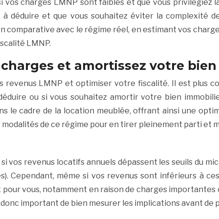
 vos charges LMNP sont faibles et que vous privilégiez la 
s à déduire et que vous souhaitez éviter la complexité d
ion comparative avec le régime réel, en estimant vos charg
iscalité LMNP.
s charges et amortissez votre bie
s revenus LMNP et optimiser votre fiscalité. Il est plus co
duire ou si vous souhaitez amortir votre bien immobili
le cadre de la location meublée, offrant ainsi une optimis
s modalités de ce régime pour en tirer pleinement parti et
 vos revenus locatifs annuels dépassent les seuils du mic
s). Cependant, même si vos revenus sont inférieurs à ces
eux pour vous, notamment en raison de charges importantes 
t donc important de bien mesurer les implications avant de 