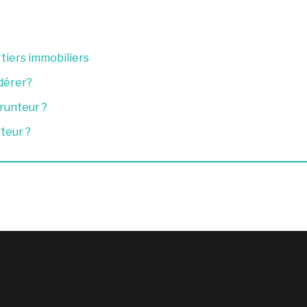
rtiers immobiliers
dérer?
runteur ?
eteur ?