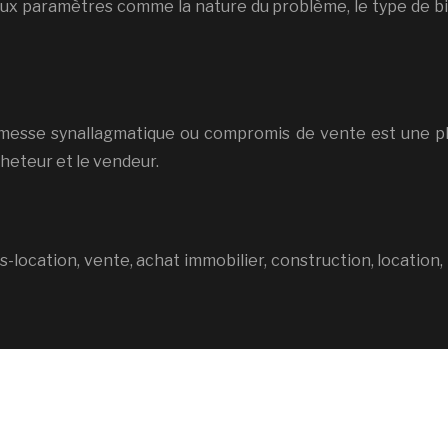
x paramètres comme la nature du problème, le type de bien
sse synallagmatique ou compromis de vente est une phas
heteur et le vendeur.
ous-location, vente, achat immobilier, construction, locatio
Investissement immobilier : calcul de la plus-value