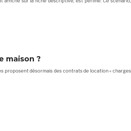
ffiché sur la fiche descriptive, est périmé. Ce scénario,
…
e maison ?
res proposent désormais des contrats de location « charges