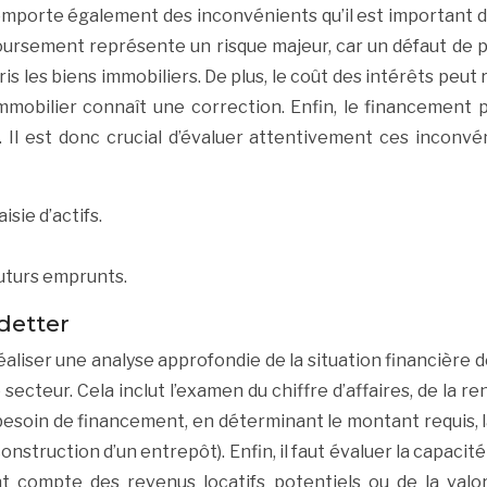
omporte également des inconvénients qu’il est important d
boursement représente un risque majeur, car un défaut de
pris les biens immobiliers. De plus, le coût des intérêts peut 
 immobilier connaît une correction. Enfin, le financement
re. Il est donc crucial d’évaluer attentivement ces incon
sie d’actifs.
futurs emprunts.
detter
éaliser une analyse approfondie de la situation financière 
teur. Cela inclut l’examen du chiffre d’affaires, de la renta
esoin de financement, en déterminant le montant requis, l
nstruction d’un entrepôt). Enfin, il faut évaluer la capac
ant compte des revenus locatifs potentiels ou de la valor