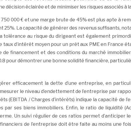
 décision éclairée et de minimiser les risques associés à la
de 750 000 € et une marge brute de 45% est plus apte à r
nt 25%. La capacité de générer des revenus suffisants, no
 La tolérance au risque du dirigeant est également primord
 le taux d’intérêt moyen pour un prêt aux PME en France éta
ype de financement et des conditions du marché immobilier
.8 pour démontrer une bonne solidité financière, particulièr
gérer efficacement la dette d’une entreprise, en particul
esurer le niveau d’endettement de l’entreprise par rapport
rêts (EBITDA / Charges d’intérêts) indique la capacité de l’
r ses biens immobiliers. Enfin, le ratio de liquidité (Ac
 terme. Un suivi régulier de ces ratios permet d’anticiper l
financiers de l’entreprise doit être faite au moins une fo